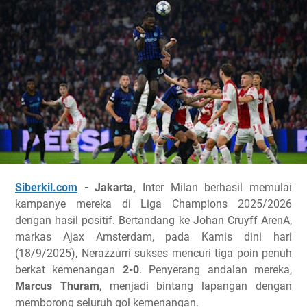
Siberkil.com
- Jakarta,
Inter Milan berhasil memulai
kampanye mereka di Liga Champions 2025/2026
dengan hasil positif. Bertandang ke Johan Cruyff ArenA,
markas Ajax Amsterdam, pada Kamis dini hari
(18/9/2025), Nerazzurri sukses mencuri tiga poin penuh
berkat kemenangan
2-0
. Penyerang andalan mereka,
Marcus Thuram
, menjadi bintang lapangan dengan
memborong seluruh gol kemenangan.