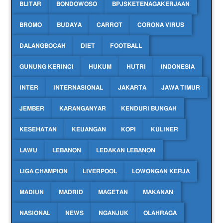
BLITAR
BONDOWOSO
BPJSKETENAGAKERJAAN
BROMO
BUDAYA
CARROT
CORONA VIRUS
DALANGBOCAH
DIET
FOOTBALL
GUNUNG KERINCI
HUKUM
HUTRI
INDONESIA
INTER
INTERNASIONAL
JAKARTA
JAWA TIMUR
JEMBER
KARANGANYAR
KENDURI BUNGAH
KESEHATAN
KEUANGAN
KOPI
KULINER
LAWU
LEBANON
LEDAKAN LEBANON
LIGA CHAMPION
LIVERPOOL
LOWONGAN KERJA
MADIUN
MADRID
MAGETAN
MAKANAN
NASIONAL
NEWS
NGANJUK
OLAHRAGA