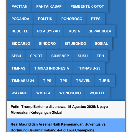
PACITAN
PANTAIKASAP
PEMBENTUK OTOT
POGANDA
POLITIK
PONOROGO
PTPS
RESUFLE
RS AISYIYAH
RUSIA
SEPAK BOLA
SIDOARJO
SINDORO
SITUBONDO
SOSIAL
SPBU
SPORT
SUMENEP
SUSU
TEH
TIMNAS
TIMNAS INDONESIA
TIMNAS U-23
TIMNAS U-24
TIPS
TPS
TRAVEL
TURIN
WAYANG
WISATA
WONOSOBO
WORTEL
Putin–Trump Bertemu di Jenewa, 15 Agustus 2025: Upaya
Meredakan Ketegangan Global
Real Madrid dan Arsenal Raih Kemenangan, Juventus vs
Dortmund Berakhir Imbang 4-4 di Liga Champions