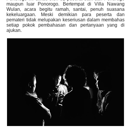
maupun luar Ponorogo. Bertempat di Villa Nawang
Wulan, acara begitu ramah, santai, penuh suasana
kekeluargaan. Meski demikian para peserta dan
pemateri tidak melupakan keseriusan dalam membahas
setiap pokok pembahasan dan pertanyaan yang di
ajukan.