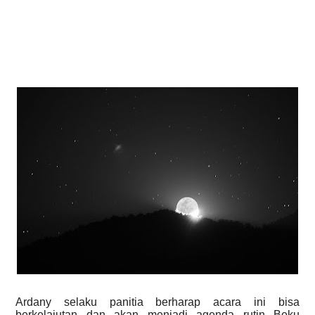
Ardany selaku panitia berharap acara ini bisa
berkelajutan dan akan menjadi agenda rutin Beku