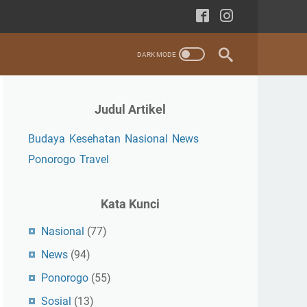
Judul Artikel
Budaya
Kesehatan
Nasional
News
Ponorogo
Travel
Kata Kunci
Nasional
(77)
News
(94)
Ponorogo
(55)
Sosial
(13)